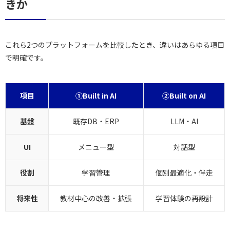
きか
これら2つのプラットフォームを比較したとき、違いはあらゆる項目
で明確です。
項目
①Built in AI
②Built on AI
基盤
既存DB・ERP
LLM・AI
UI
メニュー型
対話型
役割
学習管理
個別最適化・伴走
将来性
教材中心の改善・拡張
学習体験の再設計