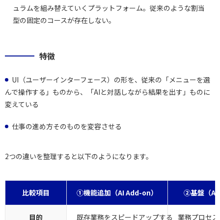
ュラムを組み替えていくプラットフォーム。従来のような割当
型の固定のコースが存在しない。
特徴
UI（ユーザーインターフェース）の形を、従来の「メニューを選
んで操作する」ものから、「AIと対話しながら結果を出す」ものに
変えている
仕事の進め方そのものを変容させる
2つの違いを整理すると以下のようになります。
比較項目
①機能追加（AI Add-on）
②基盤（AI-
目的
既存業務をスピードアップする
業務プロセス