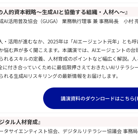
代の人的資本戦略〜生成AIと協働する組織・人材へ〜』
AI活用普及協会（GUGA） 業務執行理事 兼 事務局長 小村 亮
導入・活用が進むなか、2025年は「AIエージェント元年」とも
か悩む声が多く聞こえます。本講演では、AIエージェントの台
られるスキルの定義、人材育成のポイントなど幅広く解説。人
安全に付き合っていくために最低限押さえておきたいAIリテラシ
られる生成AIリスキリングの最新情報をお届けします。
講演資料のダウンロードはこちら(P
デジタル人材育成』
ータサイエンティスト協会、デジタルリテラシー協議会 事務局長