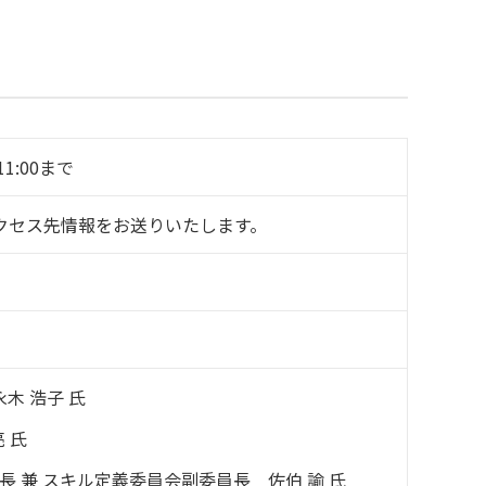
11:00まで
クセス先情報をお送りいたします。
永木 浩子 氏
 氏
 兼 スキル定義委員会副委員長 佐伯 諭 氏