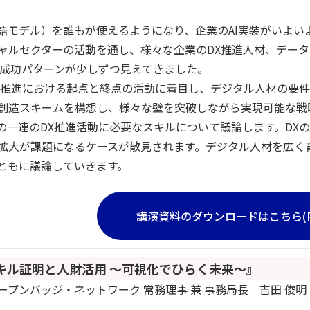
言語モデル）を誰もが使えるようになり、企業のAI実装がいよい
ャルセクターの活動を通し、様々な企業のDX推進人材、データ
の成功パターンが少しずつ見えてきました。
X推進における起点と終点の活動に着目し、デジタル人材の要件
創造スキームを構想し、様々な壁を突破しながら実現可能な戦
の一連のDX推進活動に必要なスキルについて議論します。DXの
拡大が課題になるケースが散見されます。デジタル人材を広く
ともに議論していきます。
講演資料のダウンロードはこちら(P
スキル証明と人財活用 ～可視化でひらく未来～』
プンバッジ・ネットワーク 常務理事 兼 事務局長 吉田 俊明