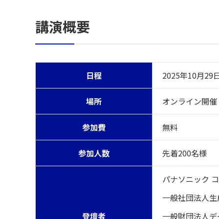
講演概要
日程
2025年10月29
場所
オンライン開催
参加費
無料
参加人数
先着200名様
パナソニック コネ
一般社団法人生成
登壇者
一般財団法人デ