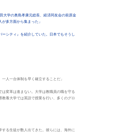
稲田大学の奥島孝康元総長、経済同友会の前原金
人が多方面から集まった」
バーシティ』を紹介していた。日本でもそうし
、一人一台体制を早く確立することだ」
では変革は進まない。大学は教職員の職を守る
際教養大学では英語で授業を行い、多くのグロ
学する生徒が数人出てきた。彼らには、海外に