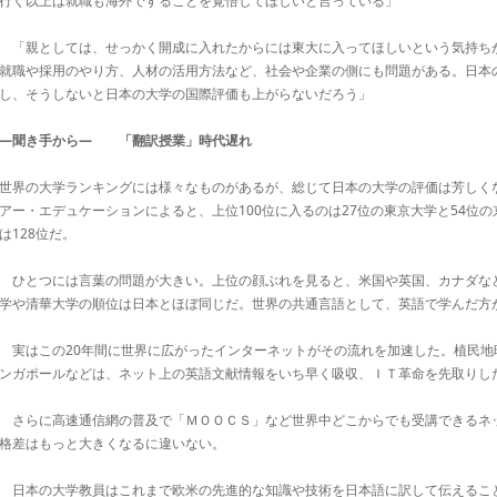
行く以上は就職も海外ですることを覚悟してほしいと言っている」
「親としては、せっかく開成に入れたからには東大に入ってほしいという気持ち
就職や採用のやり方、人材の活用方法など、社会や企業の側にも問題がある。日本
し、そうしないと日本の大学の国際評価も上がらないだろう」
―聞き手から― 「翻訳授業」時代遅れ
世界の大学ランキングには様々なものがあるが、総じて日本の大学の評価は芳しく
アー・エデュケーションによると、上位100位に入るのは27位の東京大学と54位
は128位だ。
ひとつには言葉の問題が大きい。上位の顔ぶれを見ると、米国や英国、カナダな
学や清華大学の順位は日本とほぼ同じだ。世界の共通言語として、英語で学んだ方
実はこの20年間に世界に広がったインターネットがその流れを加速した。植民地
ンガポールなどは、ネット上の英語文献情報をいち早く吸収、ＩＴ革命を先取りし
さらに高速通信網の普及で「ＭＯＯＣＳ」など世界中どこからでも受講できるネ
格差はもっと大きくなるに違いない。
日本の大学教員はこれまで欧米の先進的な知識や技術を日本語に訳して伝えるこ