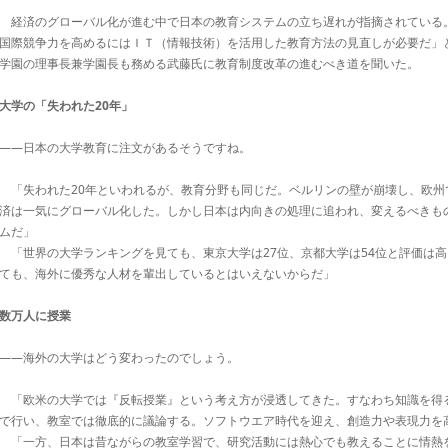
経済のグローバル化が進む中で日本の教育システムの立ち遅れが指摘されている
国際競争力を高めるにはＩＴ（情報技術）を活用した教育方法の見直しが必要だ」
学園の理事長兼学園長も務める武藤氏に教育制度改革の進むべき道を聞いた。
大学の「失われた20年」
――日本の大学教育に注文があるそうですね。
「失われた20年といわれるが、教育分野も同じだ。ベルリンの壁が崩壊し、欧州
済は一気にグローバル化した。しかし日本は内向きの処理に追われ、変えるべきも
ムだ」
「世界の大学ランキングを見ても、東京大学は27位、京都大学は54位と評価は
ても、海外に優秀な人材を輩出しているとはいえないからだ」
数万人に授業
――海外の大学はどう変わったのでしょう。
「欧米の大学では『反転授業』という考え方が浸透してきた。すなわち知識を得
で行い、教室では徹底的に議論する。ソフトウエア時代を迎え、創造力や表現力を
「一方、日本は昔ながらの教室学習で、研究活動には熱心でも教えることに情熱