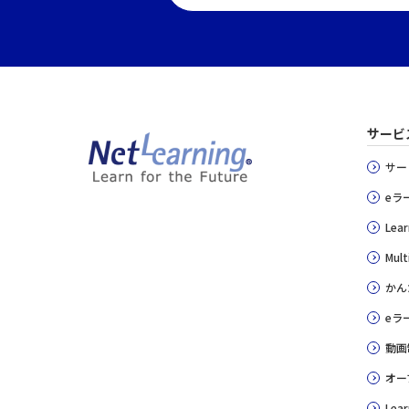
サービ
サー
eラ
Lear
Mult
かん
eラ
動画
オー
Lear