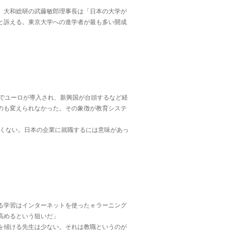
。大和総研の武藤敏郎理事長は「日本の大学が
と訴える。東京大学への進学者が最も多い開成
でユーロが導入され、新興国が台頭するなど経
のも変えられなかった。その象徴が教育システ
高くない。日本の企業に就職するには意味があっ
る学習はインターネットを使ったｅラーニング
高めるという狙いだ」
を傾ける先生は少ない。それは教職というのが