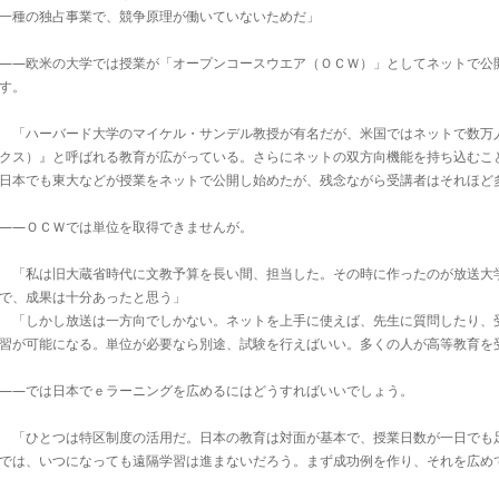
一種の独占事業で、競争原理が働いていないためだ」
――欧米の大学では授業が「オープンコースウエア（ＯＣＷ）」としてネットで公
す。
「ハーバード大学のマイケル・サンデル教授が有名だが、米国ではネットで数万
クス）』と呼ばれる教育が広がっている。さらにネットの双方向機能を持ち込むこ
日本でも東大などが授業をネットで公開し始めたが、残念ながら受講者はそれほど
――ＯＣＷでは単位を取得できませんが。
「私は旧大蔵省時代に文教予算を長い間、担当した。その時に作ったのが放送大
で、成果は十分あったと思う」
「しかし放送は一方向でしかない。ネットを上手に使えば、先生に質問したり、
習が可能になる。単位が必要なら別途、試験を行えばいい。多くの人が高等教育を
――では日本でｅラーニングを広めるにはどうすればいいでしょう。
「ひとつは特区制度の活用だ。日本の教育は対面が基本で、授業日数が一日でも
では、いつになっても遠隔学習は進まないだろう。まず成功例を作り、それを広め