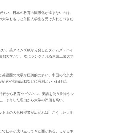
が強い。日本の教育の国際化が進まないのは、
の大学ももっと外国人学生を受け入れるべきだ
ない。英タイムズ紙から発したタイムズ・ハイ
の京都大学だけ。次にランクされる東京工業大学
ど英語圏の大学が圧倒的に多い。中国の北京大
が研究や就職活動などに有利というわけだ。
時代から教育やビジネスに英語を使う香港やシ
た。そうした理由から大学の評価も高い。
ット上の大規模授業が広がれば、こうした大学
とで仕事が成り立ってきた面がある。しかしネ