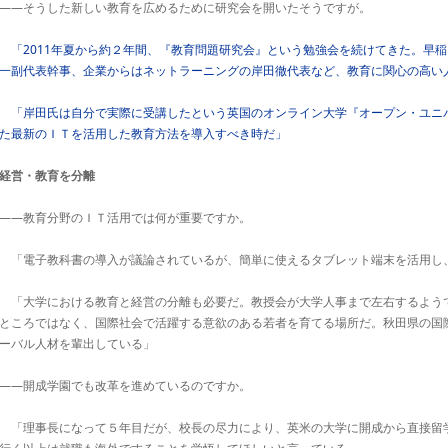
――そうした新しい教育を広めるために研究会を開いたそうですが。
「2011年夏から約２年間、『教育問題研究会』という勉強会を続けてきた。早
一副代表幹事、企業からはネットラーニングの岸田徹代表など、教育に関心の高い
「岸田氏は自分で実際に受講したという英国のオンライン大学『オープン・ユニ
た最新のＩＴを活用した教育方法を導入すべき時だ」
経営・教育を分離
――教育分野のＩＴ活用では何が重要ですか。
「電子教科書の導入が議論されているが、簡単に使えるタブレット端末を活用し
「大学における教育と経営の分離も必要だ。教授会が大学人事まで左右するよう
ところではなく、国際社会で活躍する意欲のある若者を育てる場所だ。秋田県の国
ーバル人材を輩出している」
――開成学園でも改革を進めているのですか。
「理事長になって５年目だが、校長の尽力により、英米の大学に開成から直接留