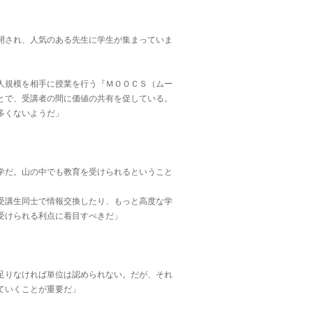
開され、人気のある先生に学生が集まっていま
人規模を相手に授業を行う『ＭＯＯＣＳ（ムー
とで、受講者の間に価値の共有を促している。
多くないようだ」
学だ。山の中でも教育を受けられるということ
受講生同士で情報交換したり、もっと高度な学
受けられる利点に着目すべきだ」
足りなければ単位は認められない。だが、それ
ていくことが重要だ」