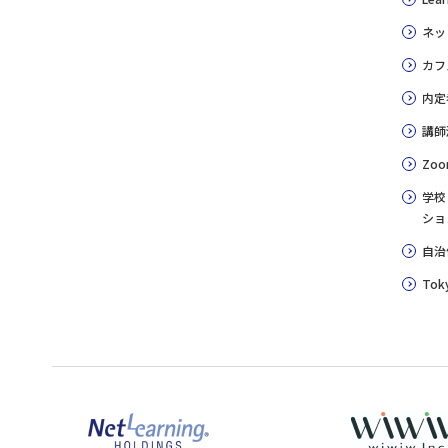
ネッ
カフ
内定
講師
Zoo
学校
ショ
自治
Toky