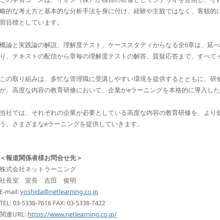
略的な考え方と基本的な分析手法を身に付け、経験や主観ではなく、客観的
習目標としています。
概論と実践論の解説、理解度テスト、ケーススタディからなる全6章は、延べ
り、テキストの配信から章毎の理解度テストの解答、質疑応答まで、すべて
この取り組みは、多忙な管理職に受講しやすい環境を提供するとともに、研
が、高度な内容の教育研修において、企業がeラーニングを本格的に導入し
当社では、それぞれの企業が必要としている高度な内容の教育研修を、より
う、さまざまなeラーニングを提供していきます。
＜報道関係者様お問合せ先＞
株式会社ネットラーニング
社長室 室長 吉田 俊明
E-mail:
yoshida@netlearning.co.jp
TEL: 03-5338-7616 FAX: 03-5338-7422
関連URL:
https://www.netlearning.co.jp/