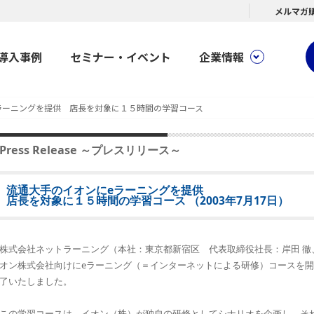
メルマガ
導入事例
セミナー・イベント
企業情報
ラーニングを提供 店長を対象に１５時間の学習コース
Press Release ～プレスリリース～
流通大手のイオンにeラーニングを提供
店長を対象に１５時間の学習コース
（2003年7月17日）
株式会社ネットラーニング（本社：東京都新宿区 代表取締役社長：岸田 徹
オン株式会社向けにeラーニング（＝インターネットによる研修）コースを開
了いたしました。
この学習コースは、イオン（株）が独自の研修としてシナリオを企画し、そ