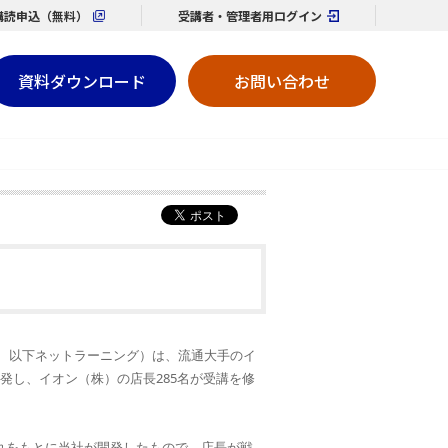
購読
申込（無料）
受講者・管理者用
ログイン
資料ダウンロード
お問い合わせ
、以下ネットラーニング）は、流通大手のイ
発し、イオン（株）の店長285名が受講を修
れをもとに当社が開発したもので、店長が戦