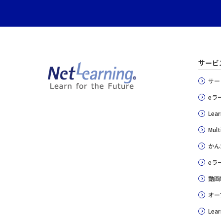
サービ
サー
eラ
Lear
Mult
かん
eラ
動画
オー
Lear