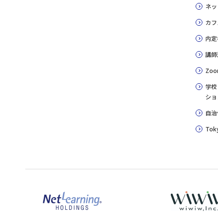
ネッ
カフ
内定
講師
Zoo
学校
ショ
自治
Toky