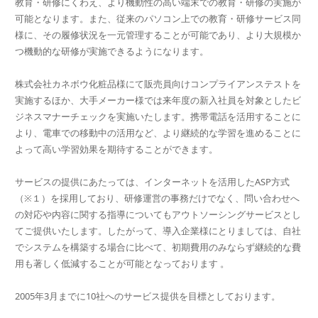
教育・研修にくわえ、より機動性の高い端末での教育・研修の実施が
可能となります。また、従来のパソコン上での教育・研修サービス同
様に、その履修状況を一元管理することが可能であり、より大規模か
つ機動的な研修が実施できるようになります。
株式会社カネボウ化粧品様にて販売員向けコンプライアンステストを
実施するほか、大手メーカー様では来年度の新入社員を対象としたビ
ジネスマナーチェックを実施いたします。携帯電話を活用することに
より、電車での移動中の活用など、より継続的な学習を進めることに
よって高い学習効果を期待することができます。
サービスの提供にあたっては、インターネットを活用したASP方式
（※１）を採用しており、研修運営の事務だけでなく、問い合わせへ
の対応や内容に関する指導についてもアウトソーシングサービスとし
てご提供いたします。したがって、導入企業様にとりましては、自社
でシステムを構築する場合に比べて、初期費用のみならず継続的な費
用も著しく低減することが可能となっております 。
2005年3月までに10社へのサービス提供を目標としております。