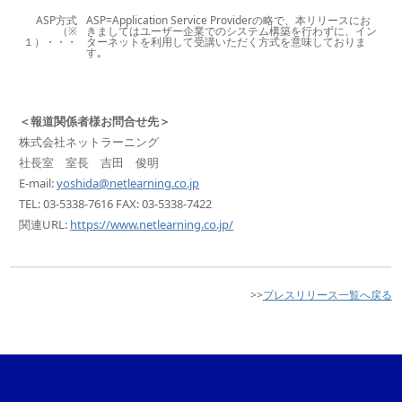
ASP方式
ASP=Application Service Providerの略で、本リリースにお
（※
きましてはユーザー企業でのシステム構築を行わずに、イン
１）・・・
ターネットを利用して受講いただく方式を意味しておりま
す｡
＜報道関係者様お問合せ先＞
株式会社ネットラーニング
社長室 室長 吉田 俊明
E-mail:
yoshida@netlearning.co.jp
TEL: 03-5338-7616 FAX: 03-5338-7422
関連URL:
https://www.netlearning.co.jp/
>>
プレスリリース一覧へ戻る