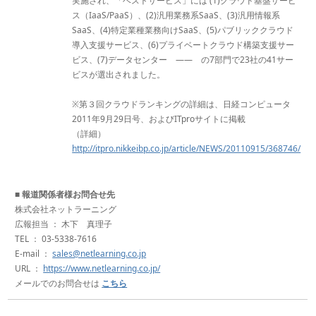
実施され、「ベストサービス」には (1)クラウド基盤サービ
ス（IaaS/PaaS）、(2)汎用業務系SaaS、(3)汎用情報系
SaaS、(4)特定業種業務向けSaaS、(5)パブリッククラウド
導入支援サービス、(6)プライベートクラウド構築支援サー
ビス、(7)データセンター ―― の7部門で23社の41サー
ビスが選出されました。
※第３回クラウドランキングの詳細は、日経コンピュータ
2011年9月29日号、およびITproサイトに掲載
（詳細）
http://itpro.nikkeibp.co.jp/article/NEWS/20110915/368746/
■
報道関係者様お問合せ先
株式会社ネットラーニング
広報担当 ： 木下 真理子
TEL ： 03-5338-7616
E-mail ：
sales@netlearning.co.jp
URL ：
https://www.netlearning.co.jp/
メールでのお問合せは
こちら