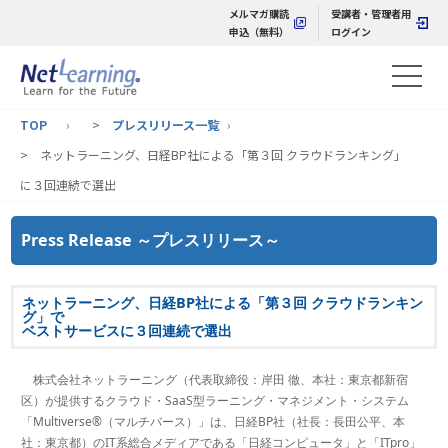
メルマガ購読
受講者・管理者用
申込（無料）
ログイン
TOP
>
プレスリリース一覧
> ネットラーニング、日経BP社による「第３回 クラウドランキング」
に３回連続で選出
Press Release ～プレスリリース～
ネットラーニング、日経BP社による「第３回 クラウドランキン
グ」で
ベストサービスに３回連続で選出
株式会社ネットラーニング（代表取締役：岸田 徹、本社：東京都新宿
区）が提供するクラウド・SaaS型ラーニング・マネジメント・システム
「Multiverse®（マルチバース）」は、日経BP社（社長：長田公平、本
社：東京都）のIT系総合メディアである「日経コンピュータ」と「ITpro」