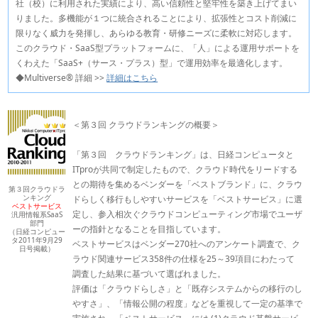
社（校）に利用された実績により、高い信頼性と堅牢性を築き上げてまい
りました。多機能が１つに統合されることにより、拡張性とコスト削減に
限りなく威力を発揮し、あらゆる教育・研修ニーズに柔軟に対応します。
このクラウド・SaaS型プラットフォームに、「人」による運用サポートを
くわえた「SaaS+（サース・プラス）型」で運用効率を最適化します。
◆Multiverse® 詳細 >>
詳細はこちら
＜第３回 クラウドランキングの概要＞
「第３回 クラウドランキング」は、日経コンピュータと
ITproが共同で制定したもので、クラウド時代をリードする
との期待を集めるベンダーを「ベストブランド」に、クラウ
第３回クラウドラ
ンキング
ドらしく移行もしやすいサービスを「ベストサービス」に選
ベストサービス
定し、参入相次ぐクラウドコンピューティング市場でユーザ
汎用情報系SaaS
部門
ーの指針となることを目指しています。
（日経コンピュー
タ2011年9月29
ベストサービスはベンダー270社へのアンケート調査で、ク
日号掲載）
ラウド関連サービス358件の仕様を25～39項目にわたって
調査した結果に基づいて選ばれました。
評価は「クラウドらしさ」と「既存システムからの移行のし
やすさ」、「情報公開の程度」などを重視して一定の基準で