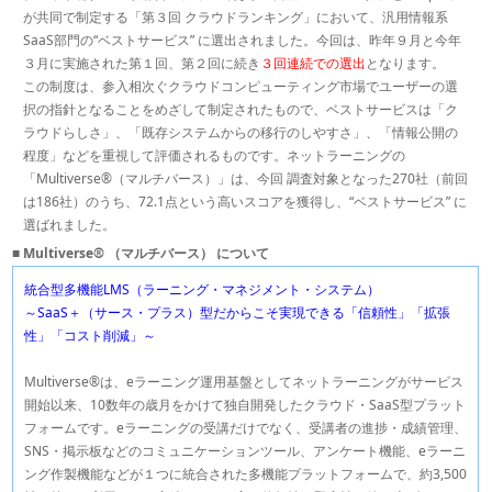
が共同で制定する「第３回 クラウドランキング」において、汎用情報系
SaaS部門の“ベストサービス” に選出されました。今回は、昨年９月と今年
３月に実施された第１回、第２回に続き
３回連続での選出
となります。
この制度は、参入相次ぐクラウドコンピューティング市場でユーザーの選
択の指針となることをめざして制定されたもので、ベストサービスは「ク
ラウドらしさ」、「既存システムからの移行のしやすさ」、「情報公開の
程度」などを重視して評価されるものです。ネットラーニングの
「Multiverse®（マルチバース）」は、今回 調査対象となった270社（前回
は186社）のうち、72.1点という高いスコアを獲得し、“ベストサービス” に
選ばれました。
■
Multiverse® （マルチバース） について
統合型多機能LMS（ラーニング・マネジメント・システム）
～SaaS＋（サース・プラス）型だからこそ実現できる「信頼性」「拡張
性」「コスト削減」～
Multiverse®は、eラーニング運用基盤としてネットラーニングがサービス
開始以来、10数年の歳月をかけて独自開発したクラウド・SaaS型プラット
フォームです。eラーニングの受講だけでなく、受講者の進捗・成績管理、
SNS・掲示板などのコミュニケーションツール、アンケート機能、eラーニ
ング作製機能などが１つに統合された多機能プラットフォームで、約3,500