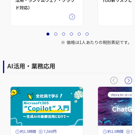
活用・ランサムウェア・クラウ
代の新リスクと
ド対応）
価格は1人あたりの税別表記です。
AI活用・業務応用
約1.5時間
7,500円
約2.5時間
5