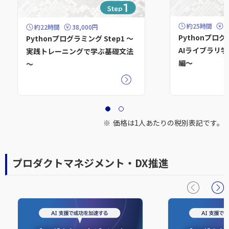
約25時間
3
約22時間
38,000円
Pythonプログ
Pythonプログラミング Step1 ～
AIライブラリ
実践トレーニングで学ぶ基礎文法
編～
～
価格は1人あたりの税別表記です。
プロダクトマネジメント・DX推進