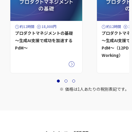
約12時間
18,000円
約12時間
1
プロダクトマネジメントの基礎
プロダクトマネ
～生成AI支援で成功を加速する
～生成AI支援
PdM～
PdM～（12PDU
Working）
価格は1人あたりの税別表記です。