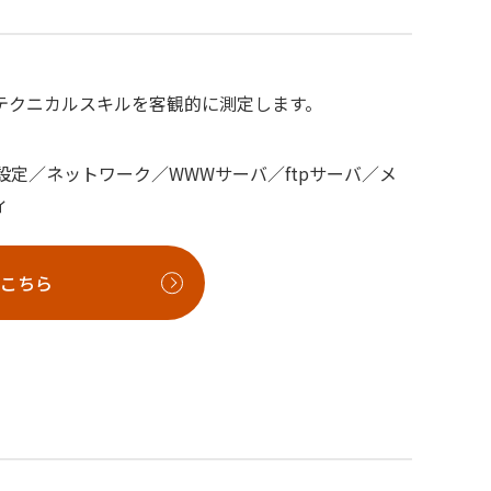
テクニカルスキルを客観的に測定します。
本設定／ネットワーク／WWWサーバ／ftpサーバ／メ
ィ
こちら