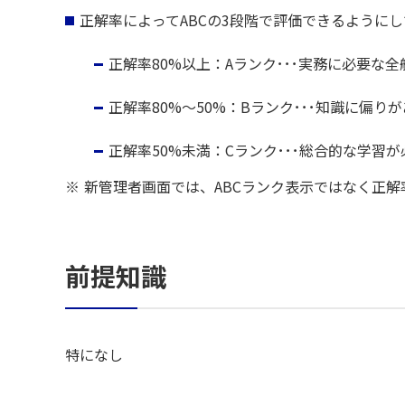
正解率によってABCの3段階で評価できるように
正解率80%以上：Aランク･･･実務に必要な
正解率80%～50%：Bランク･･･知識に偏
正解率50%未満：Cランク･･･総合的な学習が
新管理者画面では、ABCランク表示ではなく正
前提知識
特になし