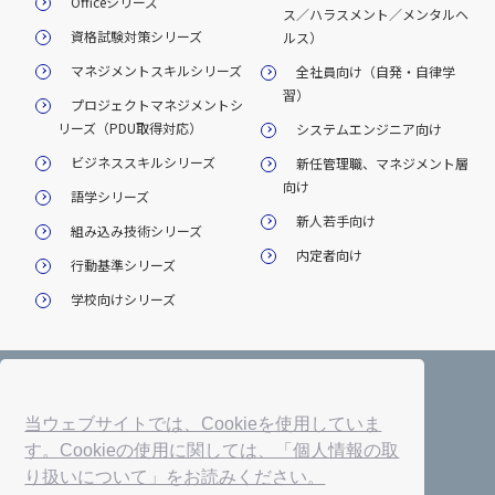
Officeシリーズ
ス／ハラスメント／メンタルヘ
資格試験対策シリーズ
ルス）
マネジメントスキルシリーズ
全社員向け（自発・自律学
習）
プロジェクトマネジメントシ
リーズ（PDU取得対応）
システムエンジニア向け
ビジネススキルシリーズ
新任管理職、マネジメント層
向け
語学シリーズ
新人若手向け
組み込み技術シリーズ
内定者向け
行動基準シリーズ
学校向けシリーズ
会社概要
サービス一覧
プレスルーム
当ウェブサイトでは、Cookieを使用していま
情報セキュリティ基本方針
法人契約約款・利用規約
す。Cookieの使用に関しては、「個人情報の取
個人情報保護方針
採用情報
よくあるご質問
り扱いについて」をお読みください。