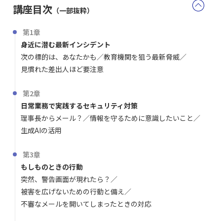
講座目次
（一部抜粋）
第1章
身近に潜む最新インシデント
次の標的は、あなたかも
教育機関を狙う最新脅威
見慣れた差出人ほど要注意
第2章
日常業務で実践するセキュリティ対策
理事長からメール？
情報を守るために意識したいこと
生成AIの活用
第3章
もしものときの行動
突然、警告画面が現れたら？
被害を広げないための行動と備え
不審なメールを開いてしまったときの対応