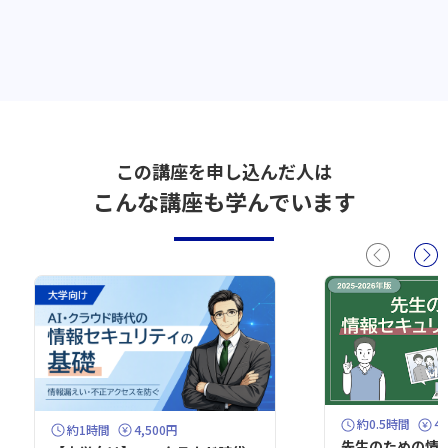
この講座を申し込んだ人は
こんな講座も学んでいます
約0.5時間
4
約1時間
4,500円
先生のための情