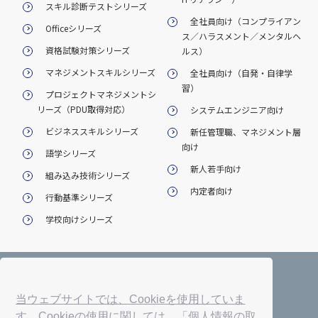
スキル診断テストシリーズ
全社員向け（コンプライアン
Officeシリーズ
ス／ハラスメント／メンタルヘ
資格試験対策シリーズ
ルス）
マネジメントスキルシリーズ
全社員向け（自発・自律学
習）
プロジェクトマネジメントシ
リーズ（PDU取得対応）
システムエンジニア向け
ビジネススキルシリーズ
新任管理職、マネジメント層
向け
語学シリーズ
新人若手向け
組み込み技術シリーズ
内定者向け
行動基準シリーズ
学校向けシリーズ
会社概要
サービス一覧
プレスルーム
当ウェブサイトでは、Cookieを使用していま
情報セキュリティ基本方針
法人契約約款・利用規約
す。Cookieの使用に関しては、「個人情報の取