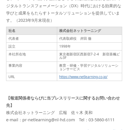
ジタルトランスフォーメーション（DX）時代における効果的な
学びと成果をもたらすトータルソリューションを提供していま
す。（2023年9月末現在）
社名
株式会社ネットラーニング
代表者
代表取締役 岸田 徹
設立
1998年
本社所在地
東京都新宿区西新宿7-2-4 新宿喜楓ビ
ル3F
事業内容
教育・研修・学習デジタルソリューシ
ョンサービス
URL
https://www.netlearning.co.jp/
【報道関係者ならびに当プレスリリースに関するお問い合わせ
先】
株式会社ネットラーニング 広報 佐々木 美和
e-mail：pr-netlearning@nl-hd.com Tel：03-5860-6111