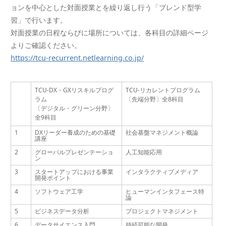
ョンを中心とした対面授業とを繰り返し行う「ブレンド型学
習」で行います。
対面授業の日程ならびに場所については、各科目の詳細ページ
よりご確認ください。
https://tcu-recurrent.netlearning.co.jp/
TCU-DX・GXリスキルプログ
TCU-リカレントプログラム
ラム
〔先端分野〕全8科目
〔デジタル・グリーン分野〕
全9科目
1
DXリーダー養成のための基礎
社会基盤マネジメント概論
講座
2
グローバルプレゼンテーショ
人工知能応用
ン
3
スタートアップにおける事業
インタラクティブメディア
開発ポイント
4
ソフトウェア工学
ヒューマンインタフェース特
論
5
ビジネスデータ分析
プロジェクトマネジメント
6
データサイエンス入門
持続可能な開発