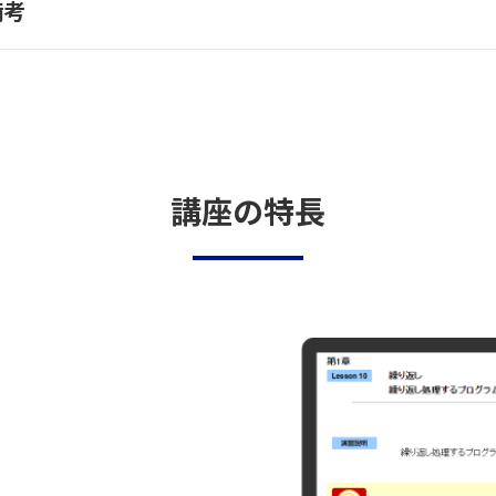
備考
講座の特長
、