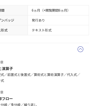
期間
6ヵ月（+閲覧期間6ヵ月）
プンバッジ
発行あり
ス形式
テキスト形式
4章
と演算子
次式
前置式と後置式
算術式と算術演算子
代入式
件式
5章
御フロー
件分岐
多分岐
繰り返し