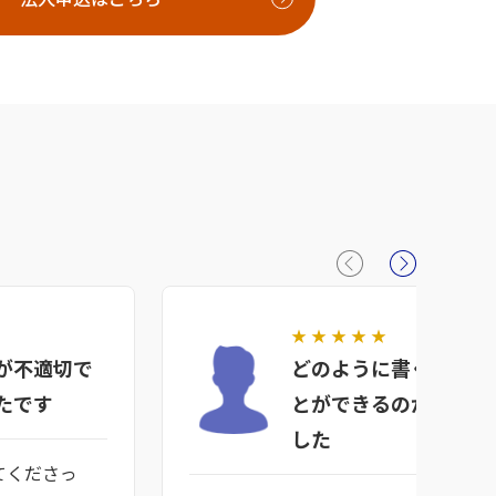
★
★
★
★
★
が不適切で
どのように書くと分か
たです
とができるのか理解す
した
てくださっ