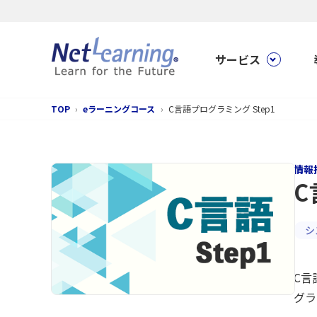
サービス
TOP
eラーニングコース
C言語プログラミング Step1
情報
C
シ
C言
グラ