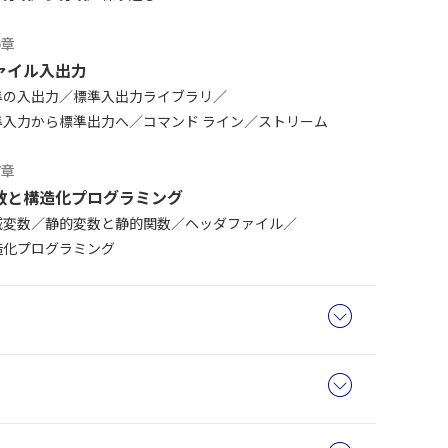
6章
ァイル入出力
準の入出力
標準入出力ライブラリ
準入力から標準出力へ
コマンド ライン
ストリーム
7章
数と構造化プログラミング
域変数
静的変数と静的関数
ヘッダファイル
造化プログラミング