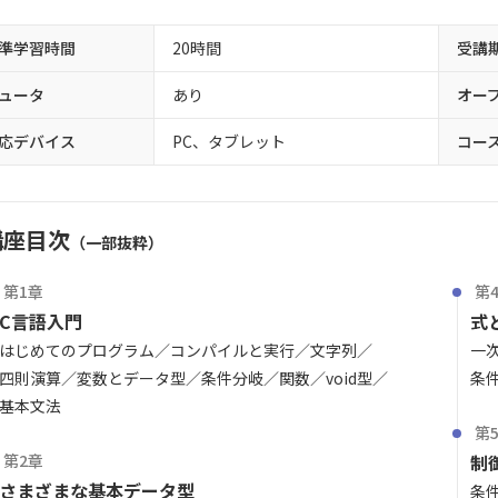
準学習時間
20時間
受講
ュータ
あり
オー
応デバイス
PC、タブレット
コー
講座目次
（一部抜粋）
第1章
第
C言語入門
式
はじめてのプログラム
コンパイルと実行
文字列
一
四則演算
変数とデータ型
条件分岐
関数
void型
条
基本文法
第
第2章
制
さまざまな基本データ型
条