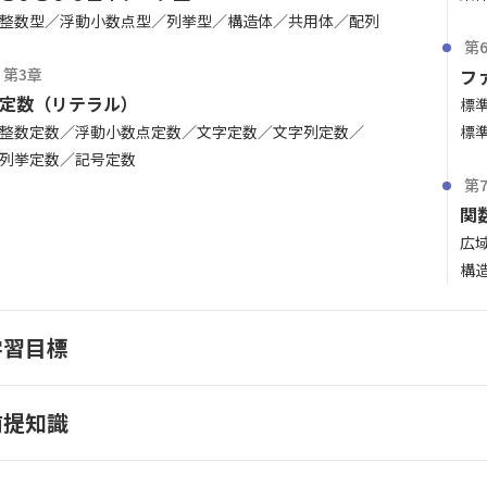
整数型
浮動小数点型
列挙型
構造体
共用体
配列
第
第3章
フ
定数（リテラル）
標
整数定数
浮動小数点定数
文字定数
文字列定数
標
列挙定数
記号定数
第
関
広
構
学習目標
前提知識