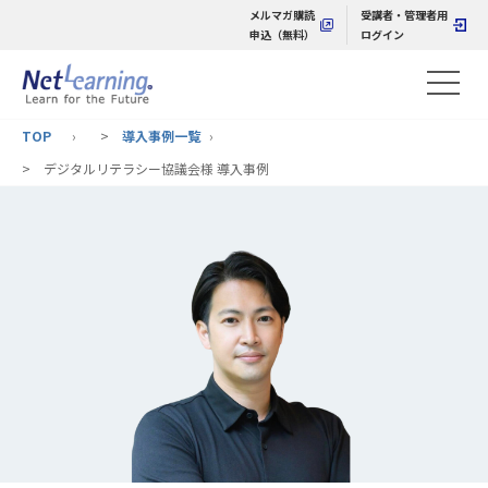
メルマガ購読
受講者・管理者用
申込（無料）
ログイン
TOP
>
導入事例一覧
> デジタルリテラシー協議会様 導入事例