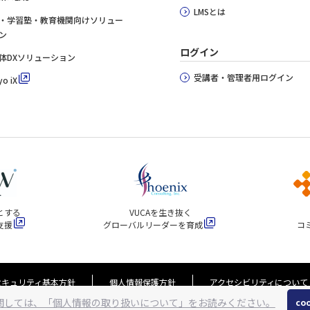
LMSとは
・学習塾・教育機関向けソリュー
ン
ログイン
体DXソリューション
受講者・管理者用ログイン
o iX
とする
VUCAを生き抜く
支援
グローバルリーダーを育成
コ
セキュリティ基本方針
個人情報保護方針
アクセシビリティについて
使用に関しては、「個人情報の取り扱いについて」をお読みください。
c
Copyright© 2005-
2026
NetLearning, Inc. All Rights Reserved.