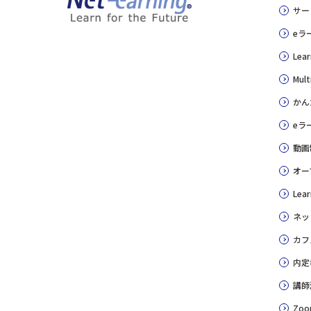
サー
eラ
Lear
Mult
かん
eラ
動画
オー
Lear
ネッ
カフ
内定
講師
Zoo