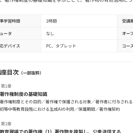
準学習時間
1時間
受講
ュータ
なし
オー
応デバイス
PC、タブレット
コー
講座目次
（一部抜粋）
第1章
著作権制度の基礎知識
著作権制度とその目的
著作権で保護される対象
著作者に付与される
初等中等教育段階における生成AIの利用
保護期間
著作権契約
第2章
教育現場での著作権（1）著作物を複製し、公衆送信する