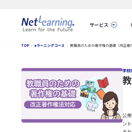
サービス
TOP
eラーニングコース
教職員のための著作権の基礎（改正著
学校
教
公衆
ント
また