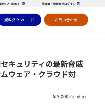
購読
申込（無料）
受講者・管理者用
ログイン
資料ダウンロード
お問い合わせ
報セキュリティの最新脅威
ランサムウェア・クラウド対
￥5,000
／人（税別）