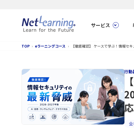
サービス
TOP
eラーニングコース
【徹底確認】 ケースで学ぶ！情報セキュ
行動
【
2
応
全