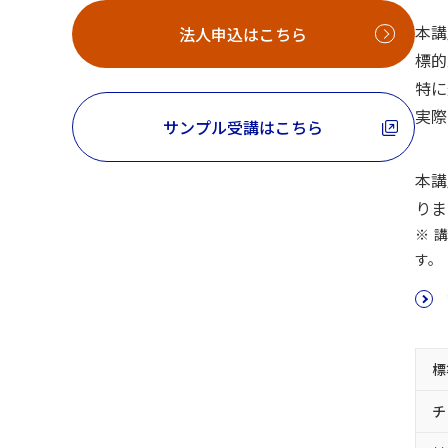
本講
法人申込はこちら
標的
特に
実際
サンプル受講はこちら
本講
りま
講
す。
標
チ