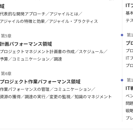
I
域
基
代表的な開発アプローチ
アジャイルとは
テ
アジャイルの特徴と効果
アジャイル・プラクティス
第
第5章
プ
計画パフォーマンス領域
プ
プロジェクトマネジメント計画書の作成
スケジュール
I
予算
コミュニケーション
調達
プ
第6章
第
プロジェクト作業パフォーマンス領域
I
作業パフォーマンスの管理
コミュニケーション
ベ
資源の獲得
調達の実行
変更の監視
知識のマネジメント
問
戦
プ