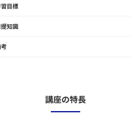
学習目標
前提知識
備考
講座の特長