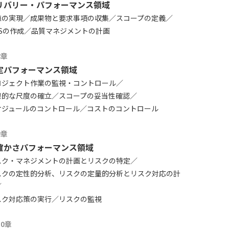
リバリー・パフォーマンス領域
値の実現
成果物と要求事項の収集
スコープの定義
Sの作成
品質マネジメントの計画
8章
定パフォーマンス領域
ロジェクト作業の監視・コントロール
果的な尺度の確立
スコープの妥当性確認
ケジュールのコントロール
コストのコントロール
9章
確かさパフォーマンス領域
スク・マネジメントの計画とリスクの特定
スクの定性的分析、リスクの定量的分析とリスク対応の計
スク対応策の実行
リスクの監視
10章