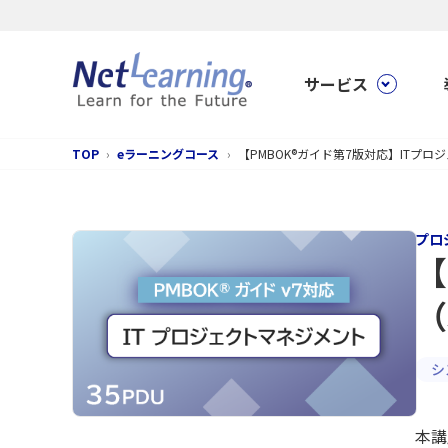
サービス
TOP
eラーニングコース
【PMBOK®ガイド第7版対応】ITプ
プロ
【
（
シ
本講