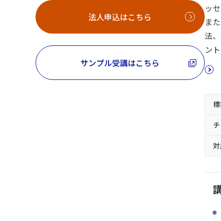
ッセ
法人申込はこちら
また
法、
ント
サンプル受講はこちら
標
チ
対