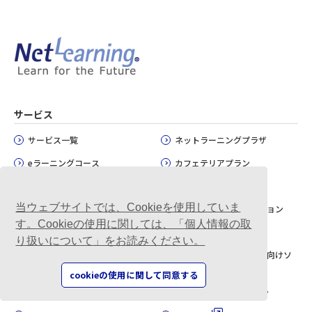
サービス
サービス一覧
ネットラーニングプラザ
eラーニングコース
カフェテリアプラン
LearningSpace
内定者パック
当ウェブサイトでは、Cookieを使用していま
Multiverse
講師派遣研修ソリューション
す。Cookieの使用に関しては、「個人情報の取
かんたんeラーニング・
Zoom×LMS
り扱いについて」をお読みください。
ContentsPRO
学校・学習塾・教育機関向けソ
eラーニングコンテンツ制作
リューション
cookieの使用に関して同意する
動画制作ソリューション
自治体DXソリューション