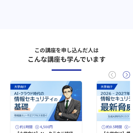
この講座を申し込んだ人は
こんな講座も学んでいます
約1時間
4,500円
約0.5時間
4