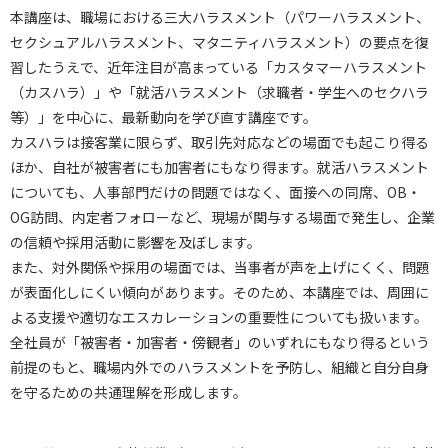
本講座は、職場における三大ハラスメント（パワーハラスメント、
セクシュアルハラスメント、マタニティハラスメント）の要点を復
習したうえで、近年注目が高まっている「カスタマーハラスメント
（カスハラ）」や「就活ハラスメント（求職者・学生へのセクハラ
等）」を中心に、最新動向を学び直す講座です。
カスハラは接客業に限らず、取引先対応などの場面でも起こり得る
ほか、自社が被害者にも加害者にもなり得ます。就活ハラスメント
についても、人事部門だけの問題ではなく、面接への同席、OB・
OG訪問、内定者フォローなど、現場が関与する場面で発生し、企業
の信頼や採用活動に影響を及ぼします。
また、対外関係や採用の場面では、当事者が声を上げにくく、問題
が表面化しにくい傾向があります。そのため、本講座では、周囲に
よる支援や適切なエスカレーションの重要性についても扱います。
全社員が「被害者・加害者・傍観者」のいずれにもなり得るという
前提のもと、職場内外でのハラスメントを予防し、組織と自分自身
を守るための共通理解を形成します。