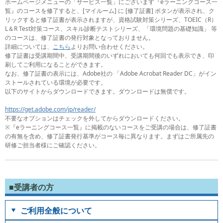
ホームページメニューの「サービス一覧」にございます『eラーニングコース一
覧』のコースを修了すると、[マイルーム] に [修了証書] ボタンが表示され、ク
リックすると修了証書が表示されますが、資格試験対策シリーズ、TOEIC（R）
L＆R Test対策コース、スキル診断テストシリーズ、「環境問題の基礎知識」 等
のコースは、修了証書の発行対象となっておりません。
詳細については、
こちら
よりお問い合わせください。
修了証書は受講期間中、受講期間後のいずれにおいても何回でも表示でき、印
刷してご利用になることができます。
なお、修了証書の表示には、Adobe社の 「Adobe Acrobat Reader DC」がイン
ストールされている環境が必要です。
以下のサイトからダウンロードできます。ダウンロードは無償です。
https://get.adobe.com/jp/reader/
不要なオプションはチェックを外してからダウンロードください。
※『eラーニングコース一覧』に掲載のないコースをご受講の場合は、修了証書
の有無を含め、修了証書発行基準がコース毎に異なります。まずはご所属先の
研修ご担当者様にご確認ください。
■受講者の方
ご利用全般について